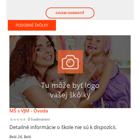
CHCEM HODNOTIŤ
PODOBNÉ ŠKÔLKY
MŠ s VJM - Óvoda
0 hodnotení
Detailné informácie o škole nie sú k dispozícii.
Belá 24, Belá