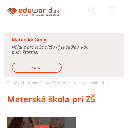
Materské školy
Nájdite pre vaše dieťa aj vy škôlku, kde
bude šťastné!
HĽADAJ
Školy /
Materské školy
/
Zoznam materských škôl Klin
Materská škola pri ZŠ