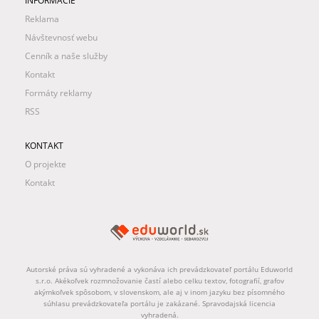
INFORMÁCIE
Reklama
Návštevnosť webu
Cenník a naše služby
Kontakt
Formáty reklamy
RSS
KONTAKT
O projekte
Kontakt
Autorské práva sú vyhradené a vykonáva ich prevádzkovateľ portálu Eduworld
s.r.o. Akékoľvek rozmnožovanie častí alebo celku textov, fotografií, grafov
akýmkoľvek spôsobom, v slovenskom, ale aj v inom jazyku bez písomného
súhlasu prevádzkovateľa portálu je zakázané. Spravodajská licencia
vyhradená.