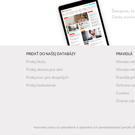
Ďakujeme, že 
Články tvorím
PRIDAŤ DO NAŠEJ DATABÁZY
PRAVIDLÁ
Pridaj školu
Všeobecné
Pridaj aktivitu pre deti
Všeobecné
Pridaj kurz pre dospelých
Pravidlá pr
Pridaj hodnotenie
Ochrana os
Cookies
Zmena súhl
Autorské práva sú vyhradené a vykonáva ich prevádzkovateľ portálu Ed