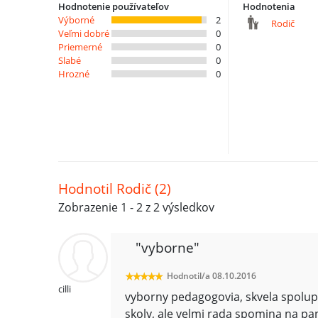
Hodnotenie používateľov
Hodnotenia
Výborné
2
Rodič
Veľmi dobré
0
Priemerné
0
Slabé
0
Hrozné
0
Hodnotil Rodič (2)
Zobrazenie 1 - 2 z 2 výsledkov
"vyborne"
Hodnotil/a 08.10.2016
cilli
vyborny pedagogovia, skvela spoluprac
skoly, ale velmi rada spomina na pan