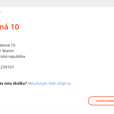
n
ná 10
tevná 10
 Martin
nská republika
4239101
te túto škôlku?
Aktualizujte Vaše údaje tu.
CHCEM HODN