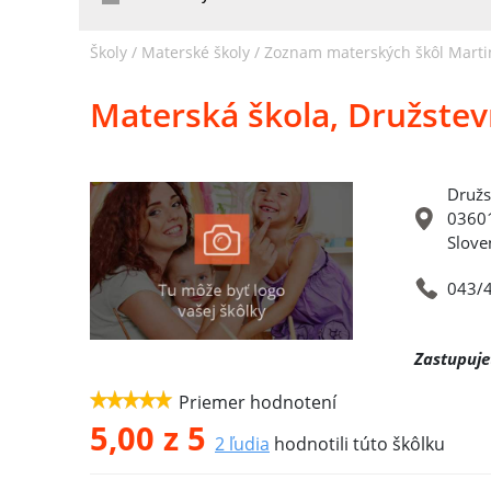
Školy /
Materské školy
/
Zoznam materských škôl Marti
Materská škola, Družstev
Družs
03601
Slove
043/
Zastupuje
Priemer hodnotení
5,00
z 5
2
ľudia
hodnotili túto škôlku