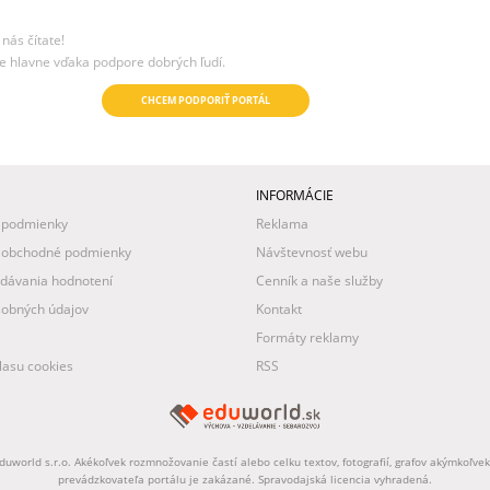
nás čítate!
e hlavne vďaka podpore dobrých ľudí.
CHCEM PODPORIŤ PORTÁL
INFORMÁCIE
 podmienky
Reklama
 obchodné podmienky
Návštevnosť webu
idávania hodnotení
Cenník a naše služby
obných údajov
Kontakt
Formáty reklamy
asu cookies
RSS
uworld s.r.o. Akékoľvek rozmnožovanie častí alebo celku textov, fotografií, grafov akýmkoľv
prevádzkovateľa portálu je zakázané. Spravodajská licencia vyhradená.