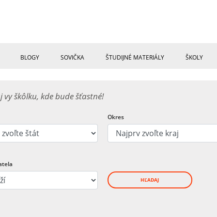
BLOGY
SOVIČKA
ŠTUDIJNÉ MATERIÁLY
ŠKOLY
j vy škôlku, kde bude šťastné!
Okres
atela
HĽADAJ