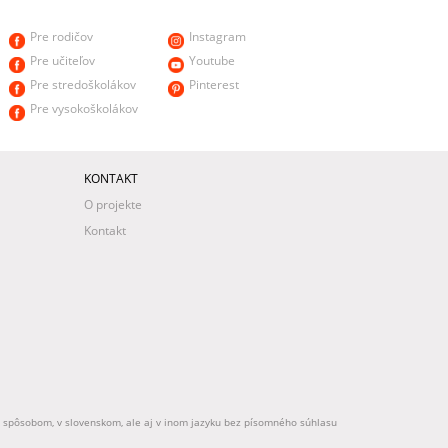
Pre rodičov
Instagram
Pre učiteľov
Youtube
Pre stredoškolákov
Pinterest
Pre vysokoškolákov
KONTAKT
O projekte
Kontakt
ek spôsobom, v slovenskom, ale aj v inom jazyku bez písomného súhlasu