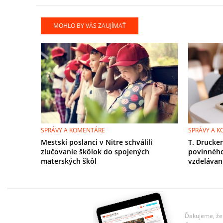
MOHLO BY VÁS ZAUJÍMAŤ
SPRÁVY A KOMENTÁRE
SPRÁVY A 
Mestskí poslanci v Nitre schválili
T. Drucke
zlučovanie škôlok do spojených
povinnéh
materských škôl
vzdelávan
Ďakujeme, že 