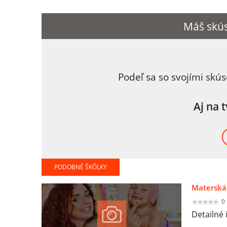
Máš skús
Podeľ sa so svojími skú
Aj na 
PODOBNÉ ŠKÔLKY
Materská
0
Detailné 