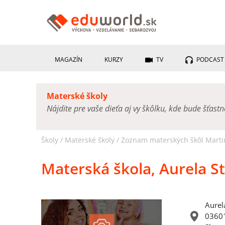
MAGAZÍN
KURZY
TV
PODCAST
Materské školy
Nájdite pre vaše dieťa aj vy škôlku, kde bude šťast
Školy /
Materské školy
/
Zoznam materských škôl Marti
Materská škola, Aurela S
Aurel
03601