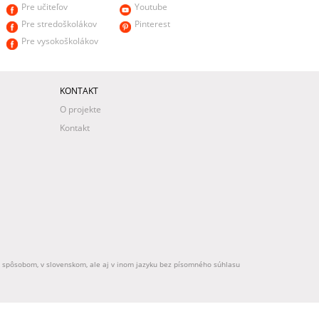
Pre učiteľov
Youtube
Pre stredoškolákov
Pinterest
Pre vysokoškolákov
KONTAKT
O projekte
Kontakt
ek spôsobom, v slovenskom, ale aj v inom jazyku bez písomného súhlasu