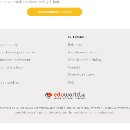
e hlavne vďaka podpore dobrých ľudí.
CHCEM PODPORIŤ PORTÁL
INFORMÁCIE
 podmienky
Reklama
 obchodné podmienky
Návštevnosť webu
idávania hodnotení
Cenník a naše služby
obných údajov
Kontakt
Formáty reklamy
asu cookies
RSS
uworld s.r.o. Akékoľvek rozmnožovanie častí alebo celku textov, fotografií, grafov akýmkoľv
prevádzkovateľa portálu je zakázané. Spravodajská licencia vyhradená.