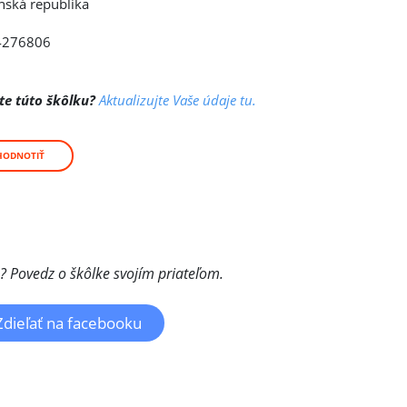
nská republika
4276806
te túto škôlku?
Aktualizujte Vaše údaje tu.
HODNOTIŤ
a? Povedz o škôlke svojím priateľom.
Zdieľať na facebooku