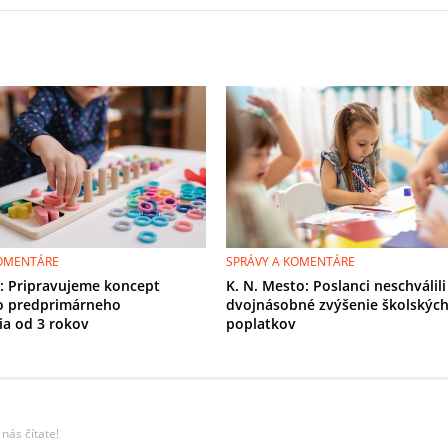
KOMENTÁRE
SPRÁVY A KOMENTÁRE
r: Pripravujeme koncept
K. N. Mesto: Poslanci neschválili
o predprimárneho
dvojnásobné zvýšenie školskýc
ia od 3 rokov
poplatkov
nás čítate!