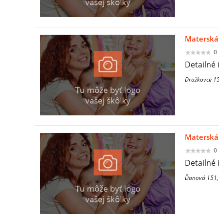
Materská
0
Detailné 
Dražkovce 15
Materská
0
Detailné 
Ďanová 151,