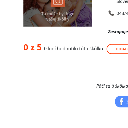
Slove
043/
Zastupuje
0 z 5
0 ľudí hodnotilo túto škôlku
CHCEM 
Páči sa ti škôlk