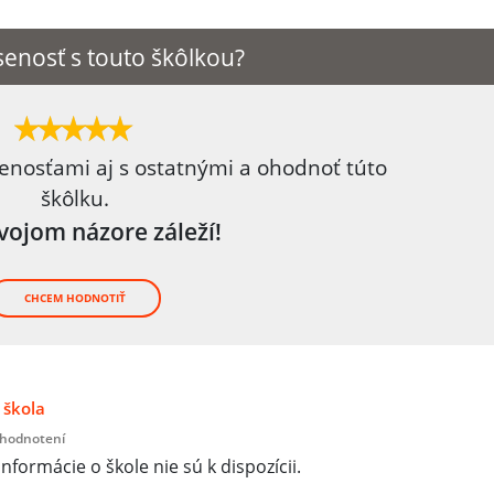
enosť s touto škôlkou?
senosťami aj s ostatnými a ohodnoť túto
škôlku.
tvojom názore záleží!
CHCEM HODNOTIŤ
 škola
 hodnotení
informácie o škole nie sú k dispozícii.