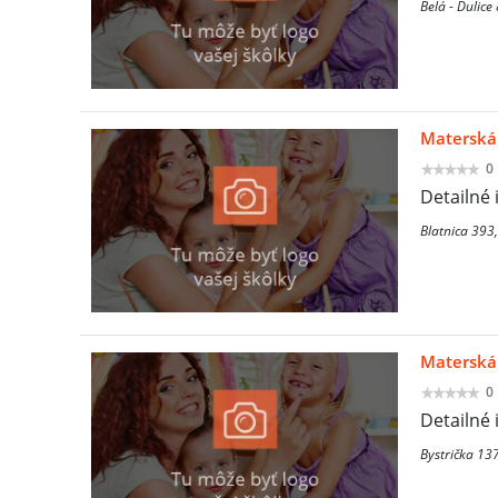
Belá - Dulice 
Materská
0
Detailné 
Blatnica 393,
Materská
0
Detailné 
Bystrička 137