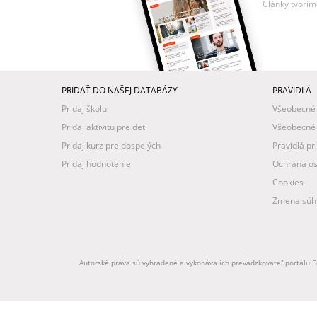
Články tvorím
PRIDAŤ DO NAŠEJ DATABÁZY
PRAVIDLÁ
Pridaj školu
Všeobecné
Pridaj aktivitu pre deti
Všeobecné
Pridaj kurz pre dospelých
Pravidlá pr
Pridaj hodnotenie
Ochrana os
Cookies
Zmena súhl
Autorské práva sú vyhradené a vykonáva ich prevádzkovateľ portálu Ed