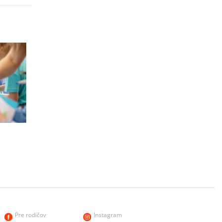
h
Pre rodičov
Instagram