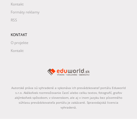
Kontakt
Formáty reklamy
RSS
KONTAKT
O projekte
Kontakt
Autorské práva sú vyhradené a vykonáva ich prevádzkovateľ portálu Eduworld
s.r.o. Akékoľvek rozmnožovanie častí alebo celku textov, fotografií, grafov
akýmkoľvek spôsobom, v slovenskom, ale aj v inom jazyku bez písomného
súhlasu prevádzkovateľa portálu je zakázané. Spravodajská licencia
vyhradená.