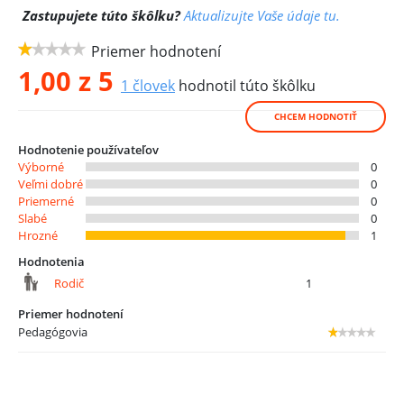
Zastupujete túto škôlku?
Aktualizujte Vaše údaje tu.
Priemer hodnotení
1,00
z 5
1
človek
hodnotil túto škôlku
CHCEM HODNOTIŤ
Hodnotenie používateľov
Výborné
0
Veľmi dobré
0
Priemerné
0
Slabé
0
Hrozné
1
Hodnotenia
Rodič
1
Priemer hodnotení
Pedagógovia