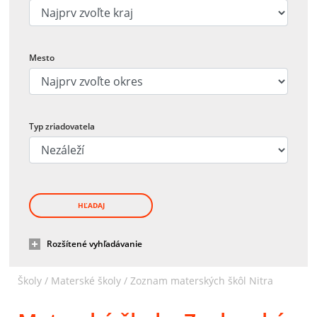
Mesto
Typ zriadovatela
HĽADAJ
Rozšítené vyhľadávanie
Školy /
Materské školy
/
Zoznam materských škôl Nitra