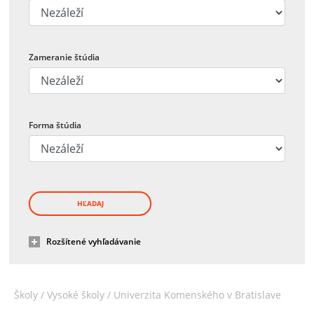
Zameranie štúdia
Forma štúdia
HĽADAJ
Rozšítené vyhľadávanie
Školy /
Vysoké školy
/
Univerzita Komenského v Bratislave