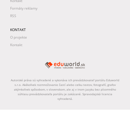
Kontakt
Formáty reklamy
RSS
KONTAKT
O projekte
Kontakt
Autorské práva sú vyhradené a vykonáva ich prevádzkovateľ portálu Eduworld
s.r.o. Akékoľvek rozmnožovanie častí alebo celku textov, fotografií, grafov
akýmkoľvek spôsobom, v slovenskom, ale aj v inom jazyku bez písomného
súhlasu prevádzkovateľa portálu je zakázané. Spravodajská licencia
vyhradená.