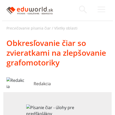
Precvičovanie písania čiar
/
Všetky oblasti
Obkresľovanie čiar so
zvieratkami na zlepšovanie
grafomotoriky
Redakcia