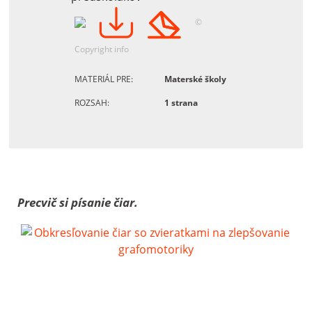
©
Copyright info
MATERIÁL PRE:
Materské školy
ROZSAH:
1 strana
Precvič si písanie čiar.