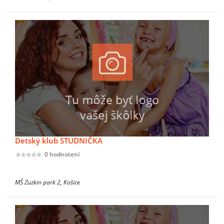
Detský klub STUDNIČKA
0 hodnotení
MŠ Zuzkin park 2, Košice