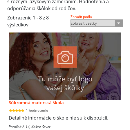
s rôznym jazykovým zameraním. Hodnotenia a
odporúčania škôlok od rodičov.
Zoradiť podľa
Zobrazenie 1 - 8 z 8
výsledkov
Súkromná materská škola
1 hodnotenie
Detailné informácie o škole nie sú k dispozícii.
Potočná č. 14, Košice-Sever