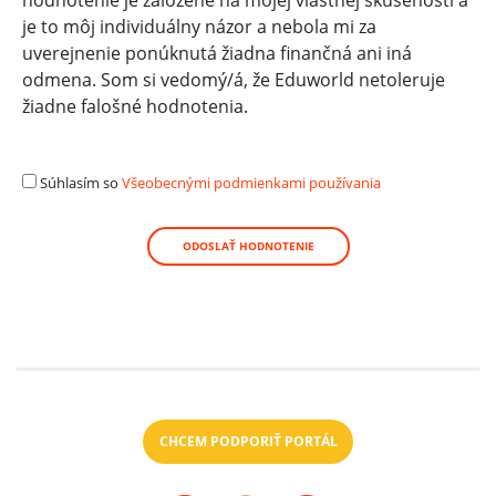
hodnotenie je založené na mojej vlastnej skúsenosti a
je to môj individuálny názor a nebola mi za
uverejnenie ponúknutá žiadna finančná ani iná
odmena. Som si vedomý/á, že Eduworld netoleruje
žiadne falošné hodnotenia.
Súhlasím so
Všeobecnými podmienkami používania
ODOSLAŤ HODNOTENIE
CHCEM PODPORIŤ PORTÁL