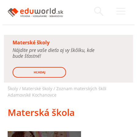
Materské školy
Nájdite pre vaše dieťa aj vy škôlku, kde
bude šťastné!
HĽADAJ
Školy /
Materské školy
/
Zoznam materských škôl
Adamovské Kochanovce
Materská škola