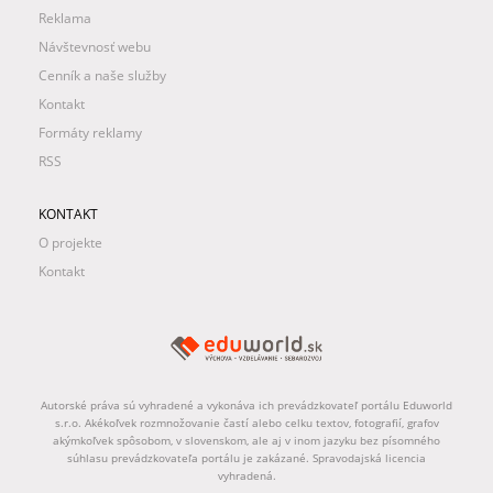
Reklama
Návštevnosť webu
Cenník a naše služby
Kontakt
Formáty reklamy
RSS
KONTAKT
O projekte
Kontakt
Autorské práva sú vyhradené a vykonáva ich prevádzkovateľ portálu Eduworld
s.r.o. Akékoľvek rozmnožovanie častí alebo celku textov, fotografií, grafov
akýmkoľvek spôsobom, v slovenskom, ale aj v inom jazyku bez písomného
súhlasu prevádzkovateľa portálu je zakázané. Spravodajská licencia
vyhradená.