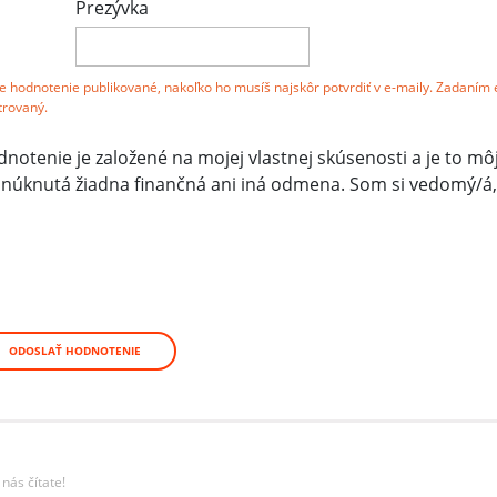
Prezývka
e hodnotenie publikované, nakoľko ho musíš najskôr potvrdiť v e-maily. Zadaním 
trovaný.
tenie je založené na mojej vlastnej skúsenosti a je to mô
ponúknutá žiadna finančná ani iná odmena. Som si vedomý/á,
ODOSLAŤ HODNOTENIE
nás čítate!