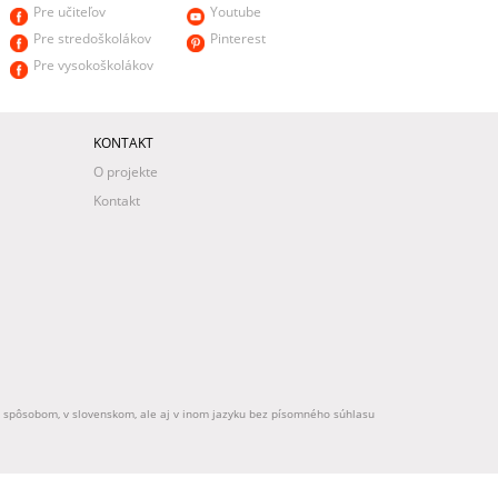
Pre učiteľov
Youtube
Pre stredoškolákov
Pinterest
Pre vysokoškolákov
KONTAKT
O projekte
Kontakt
ek spôsobom, v slovenskom, ale aj v inom jazyku bez písomného súhlasu