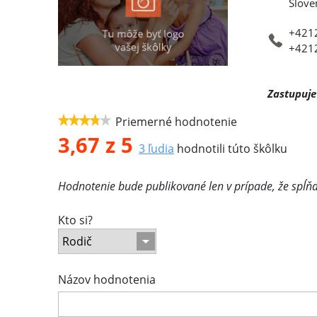
Slove
+421
+421
Zastupuje
Priemerné hodnotenie
3,67 z 5
3 ľudia
hodnotili túto škôlku
Hodnotenie bude publikované len v prípade, že spĺň
Kto si?
Názov hodnotenia