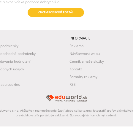
e hlavne vďaka podpore dobrých ľudí.
CHCEM PODPORIŤ PORTÁL
INFORMÁCIE
 podmienky
Reklama
 obchodné podmienky
Návštevnosť webu
idávania hodnotení
Cenník a naše služby
obných údajov
Kontakt
Formáty reklamy
asu cookies
RSS
uworld s.r.o. Akékoľvek rozmnožovanie častí alebo celku textov, fotografií, grafov akýmkoľv
prevádzkovateľa portálu je zakázané. Spravodajská licencia vyhradená.