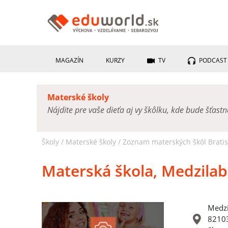
MAGAZÍN
KURZY
TV
PODCAST
Materské školy
Nájdite pre vaše dieťa aj vy škôlku, kde bude šťast
Školy /
Materské školy
/
Zoznam materských škôl Bratisl
Materská škola, Medzilab
Medzi
82103