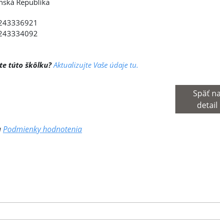
nská Republika
243336921
243334092
te túto škôlku?
Aktualizujte Vaše údaje tu.
Späť n
detail
a
Podmienky hodnotenia