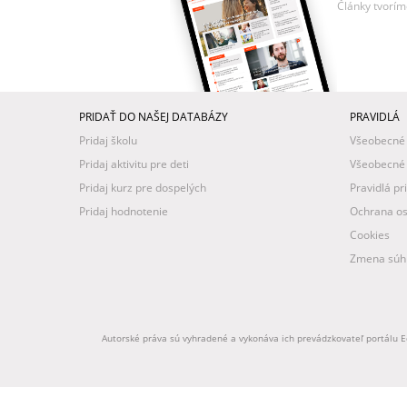
Články tvorím
PRIDAŤ DO NAŠEJ DATABÁZY
PRAVIDLÁ
Pridaj školu
Všeobecné
Pridaj aktivitu pre deti
Všeobecné
Pridaj kurz pre dospelých
Pravidlá pr
Pridaj hodnotenie
Ochrana os
Cookies
Zmena súhl
Autorské práva sú vyhradené a vykonáva ich prevádzkovateľ portálu Ed