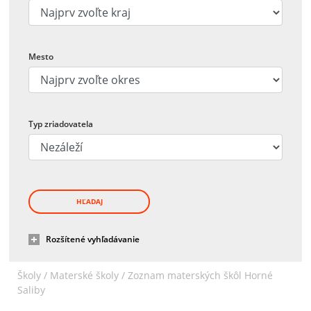
Mesto
Typ zriadovatela
HĽADAJ
Rozšítené vyhľadávanie
Školy /
Materské školy
/
Zoznam materských škôl Horné
Saliby