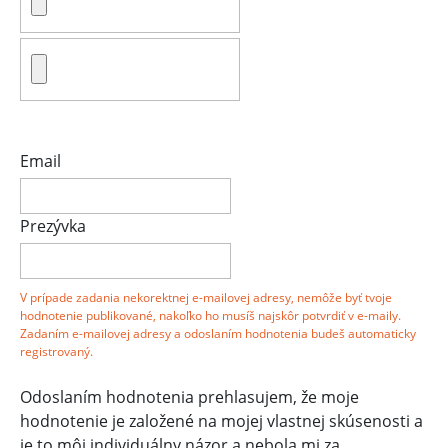
Email
Prezývka
V prípade zadania nekorektnej e-mailovej adresy, nemôže byť tvoje
hodnotenie publikované, nakoľko ho musíš najskôr potvrdiť v e-maily.
Zadaním e-mailovej adresy a odoslaním hodnotenia budeš automaticky
registrovaný.
Odoslaním hodnotenia prehlasujem, že moje
hodnotenie je založené na mojej vlastnej skúsenosti a
je to môj individuálny názor a nebola mi za