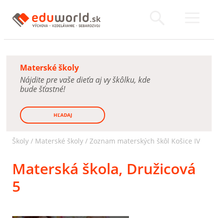
Materské školy
Nájdite pre vaše dieťa aj vy škôlku, kde
bude šťastné!
HĽADAJ
Školy /
Materské školy
/
Zoznam materských škôl Košice IV
Materská škola, Družicová
5