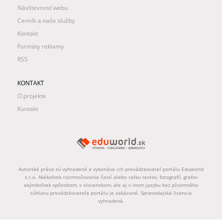
Návštevnosť webu
Cenník a naše služby
Kontakt
Formáty reklamy
RSS
KONTAKT
O projekte
Kontakt
Autorské práva sú vyhradené a vykonáva ich prevádzkovateľ portálu Eduworld
s.r.o. Akékoľvek rozmnožovanie častí alebo celku textov, fotografií, grafov
akýmkoľvek spôsobom, v slovenskom, ale aj v inom jazyku bez písomného
súhlasu prevádzkovateľa portálu je zakázané. Spravodajská licencia
vyhradená.