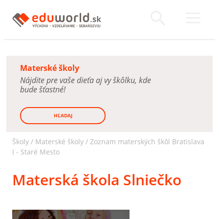
Materské školy
Nájdite pre vaše dieťa aj vy škôlku, kde
bude šťastné!
HĽADAJ
Školy /
Materské školy
/
Zoznam materských škôl Bratislava
I - Staré Mesto
Materská škola Slniečko