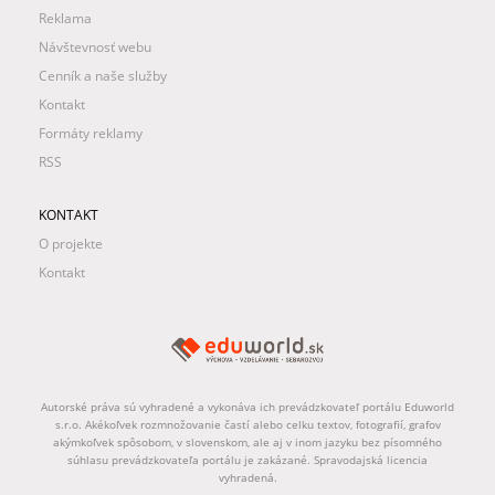
Reklama
Návštevnosť webu
Cenník a naše služby
Kontakt
Formáty reklamy
RSS
KONTAKT
O projekte
Kontakt
Autorské práva sú vyhradené a vykonáva ich prevádzkovateľ portálu Eduworld
s.r.o. Akékoľvek rozmnožovanie častí alebo celku textov, fotografií, grafov
akýmkoľvek spôsobom, v slovenskom, ale aj v inom jazyku bez písomného
súhlasu prevádzkovateľa portálu je zakázané. Spravodajská licencia
vyhradená.