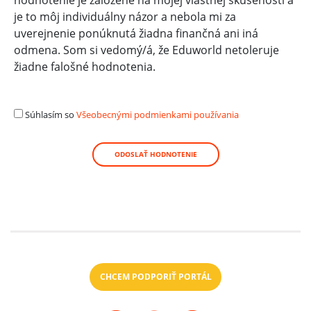
hodnotenie je založené na mojej vlastnej skúsenosti a
je to môj individuálny názor a nebola mi za
uverejnenie ponúknutá žiadna finančná ani iná
odmena. Som si vedomý/á, že Eduworld netoleruje
žiadne falošné hodnotenia.
Súhlasím so
Všeobecnými podmienkami používania
ODOSLAŤ HODNOTENIE
CHCEM PODPORIŤ PORTÁL