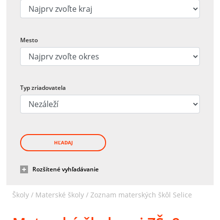
Mesto
Typ zriadovatela
HĽADAJ
Rozšítené vyhľadávanie
Školy /
Materské školy
/
Zoznam materských škôl Selice