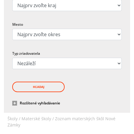
Mesto
Typ zriadovatela
HĽADAJ
Rozšítené vyhľadávanie
Školy /
Materské školy
/
Zoznam materských škôl Nové
Zámky