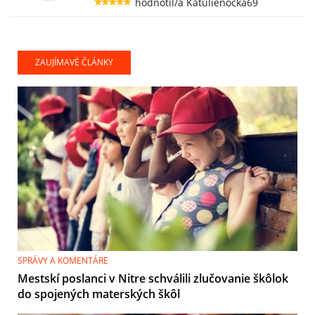
hodnotil/a Katulienocka69
ZAUJÍMAVÉ ČLÁNKY
SPRÁVY A KOMENTÁRE
Mestskí poslanci v Nitre schválili zlučovanie škôlok
do spojených materských škôl