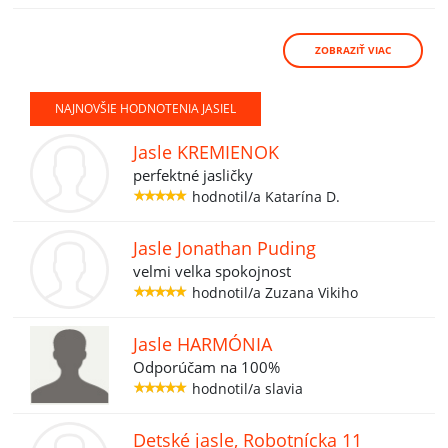
ZOBRAZIŤ VIAC
NAJNOVŠIE HODNOTENIA JASIEL
Jasle KREMIENOK
perfektné jasličky
hodnotil/a Katarína D.
Jasle Jonathan Puding
velmi velka spokojnost
hodnotil/a Zuzana Vikiho
Jasle HARMÓNIA
Odporúčam na 100%
hodnotil/a slavia
Detské jasle, Robotnícka 11