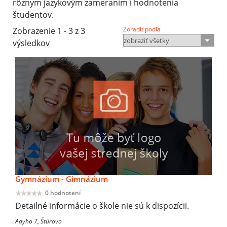
rôznym jazykovým zameraním i hodnotenia
študentov.
Zoradiť podľa
Zobrazenie 1 - 3 z 3
výsledkov
Gymnázium - Gimnázium
0 hodnotení
Detailné informácie o škole nie sú k dispozícii.
Adyho 7, Štúrovo