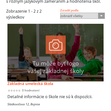
s rôznym jazykovým zameraním a hodnotenia škôl.
Zoradiť podľa
Zobrazenie 1 - 2 z 2
výsledkov
Základná umelecká škola
0 hodnotení
Detailné informácie o škole nie sú k dispozícii.
Sládkovičova 12, Bojnice