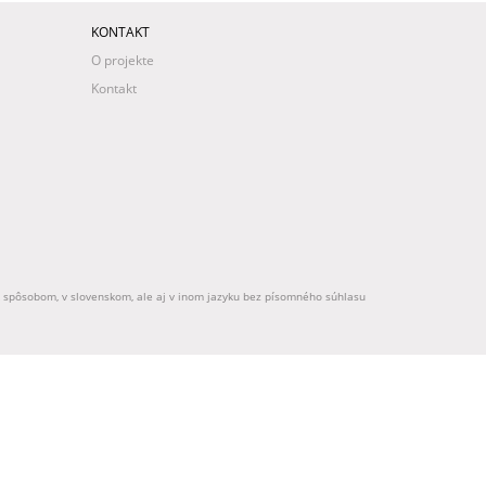
KONTAKT
O projekte
Kontakt
ek spôsobom, v slovenskom, ale aj v inom jazyku bez písomného súhlasu