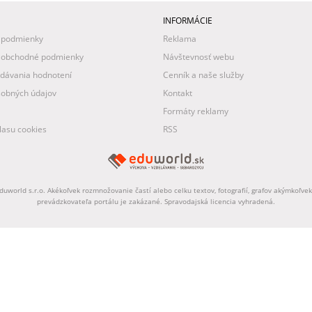
INFORMÁCIE
 podmienky
Reklama
 obchodné podmienky
Návštevnosť webu
idávania hodnotení
Cenník a naše služby
obných údajov
Kontakt
Formáty reklamy
asu cookies
RSS
uworld s.r.o. Akékoľvek rozmnožovanie častí alebo celku textov, fotografií, grafov akýmkoľv
prevádzkovateľa portálu je zakázané. Spravodajská licencia vyhradená.