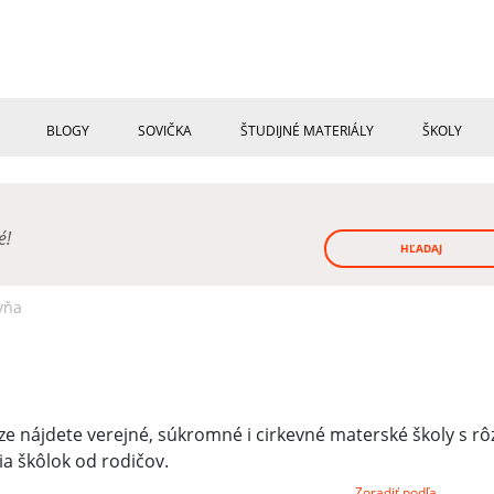
BLOGY
SOVIČKA
ŠTUDIJNÉ MATERIÁLY
ŠKOLY
né!
HĽADAJ
vňa
e nájdete verejné, súkromné i cirkevné materské školy s r
 škôlok od rodičov.
Zoradiť podľa