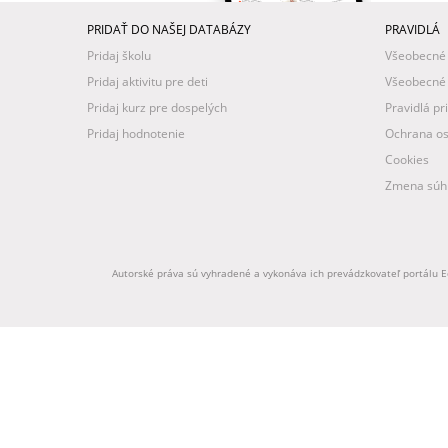
PRIDAŤ DO NAŠEJ DATABÁZY
PRAVIDLÁ
Pridaj školu
Všeobecné
Pridaj aktivitu pre deti
Všeobecné
Pridaj kurz pre dospelých
Pravidlá pr
Pridaj hodnotenie
Ochrana os
Cookies
Zmena súhl
Autorské práva sú vyhradené a vykonáva ich prevádzkovateľ portálu Ed