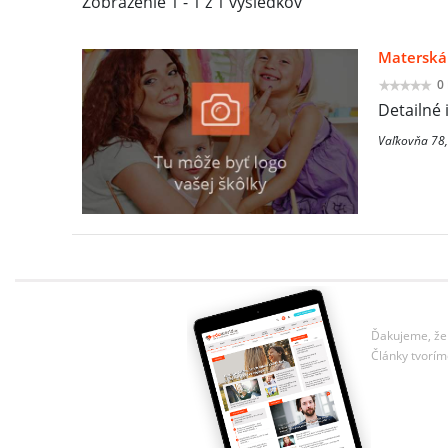
Zobrazenie 1 - 1 z 1 výsledkov
Materská
0
Detailné 
Vaľkovňa 78
Ďakujeme, že 
Články tvorím