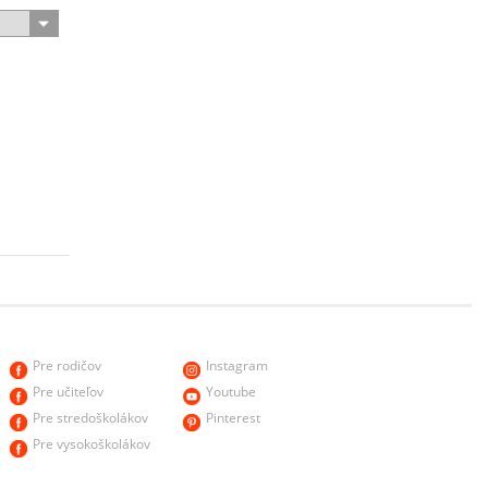
Pre rodičov
Instagram
Pre učiteľov
Youtube
Pre stredoškolákov
Pinterest
Pre vysokoškolákov