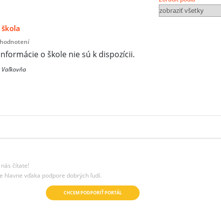
 škola
 hodnotení
informácie o škole nie sú k dispozícii.
, Vaľkovňa
nás čítate!
e hlavne vďaka podpore dobrých ľudí.
CHCEM PODPORIŤ PORTÁL