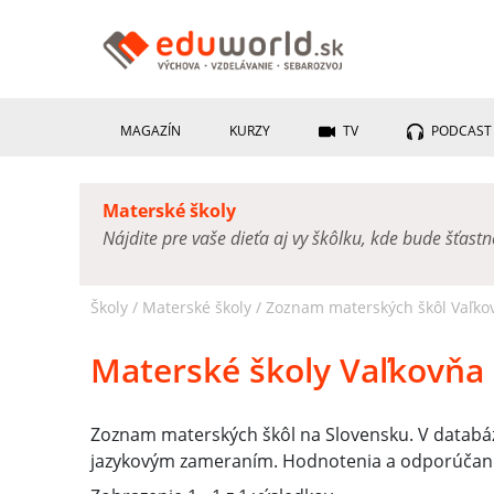
MAGAZÍN
KURZY
TV
PODCAST
Materské školy
Nájdite pre vaše dieťa aj vy škôlku, kde bude šťast
Školy /
Materské školy
/
Zoznam materských škôl Vaľko
Materské školy Vaľkovňa
Zoznam materských škôl na Slovensku. V databáz
jazykovým zameraním. Hodnotenia a odporúčania