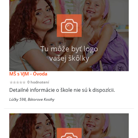
MŠ s VJM - Óvoda
0 hodnotení
Detailné informácie o škole nie sú k dispozícii.
Lúčky 598, Bátorove Kosihy