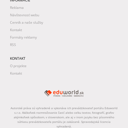
INFORMÁCIE
Reklama
Návštevnosť webu
Cenník a naše služby
Kontakt
Formáty reklamy
RSS
KONTAKT
O projekte
Kontakt
Autorské práva sú vyhradené a vykonáva ich prevádzkovateľ portálu Eduworld
s.r.o. Akékoľvek rozmnožovanie častí alebo celku textov, fotografií, grafov
akýmkoľvek spôsobom, v slovenskom, ale aj v inom jazyku bez písomného
súhlasu prevádzkovateľa portálu je zakázané. Spravodajská licencia
vyhradená.