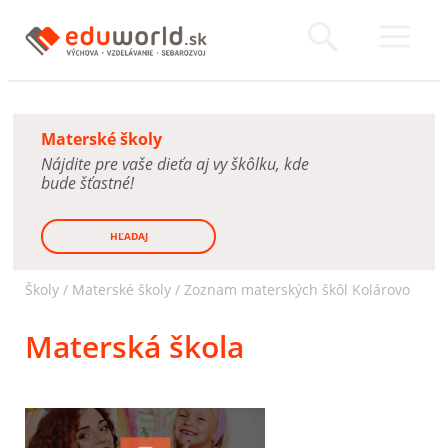
Materské školy
Nájdite pre vaše dieťa aj vy škôlku, kde
bude šťastné!
HĽADAJ
Školy /
Materské školy
/
Zoznam materských škôl Kolárovo
Materská škola