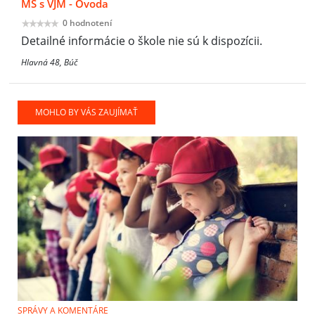
MŠ s VJM - Óvoda
0 hodnotení
Detailné informácie o škole nie sú k dispozícii.
Hlavná 48, Búč
MOHLO BY VÁS ZAUJÍMAŤ
SPRÁVY A KOMENTÁRE