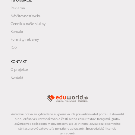
INFORMÁCIE
Reklama
Návštevnosť webu
Cenník a naše služby
Kontakt
Formáty reklamy
RSS
KONTAKT
O projekte
Kontakt
Autorské práva sú vyhradené a vykonáva ich prevádzkovateľ portálu Eduworld
s.r.o. Akékoľvek rozmnožovanie častí alebo celku textov, fotografií, grafov
akýmkoľvek spôsobom, v slovenskom, ale aj v inom jazyku bez písomného
súhlasu prevádzkovateľa portálu je zakázané. Spravodajská licencia
vyhradená.