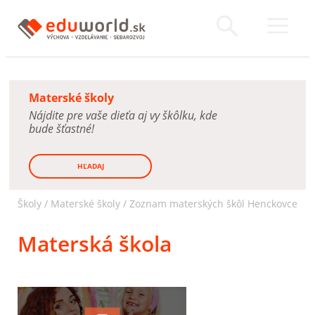
Materské školy
Nájdite pre vaše dieťa aj vy škôlku, kde
bude šťastné!
HĽADAJ
Školy /
Materské školy
/
Zoznam materských škôl Henckovce
Materská škola