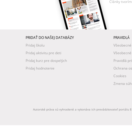
Články tvorím
PRIDAŤ DO NAŠEJ DATABÁZY
PRAVIDLÁ
Pridaj školu
Všeobecné
Pridaj aktivitu pre deti
Všeobecné
Pridaj kurz pre dospelých
Pravidlá pr
Pridaj hodnotenie
Ochrana os
Cookies
Zmena súhl
Autorské práva sú vyhradené a vykonáva ich prevádzkovateľ portálu Ed