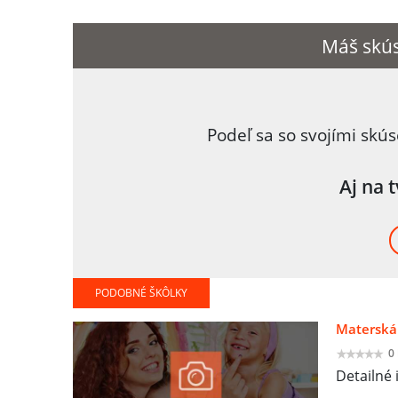
Máš skús
Podeľ sa so svojími skú
Aj na 
PODOBNÉ ŠKÔLKY
Materská
0
Detailné 