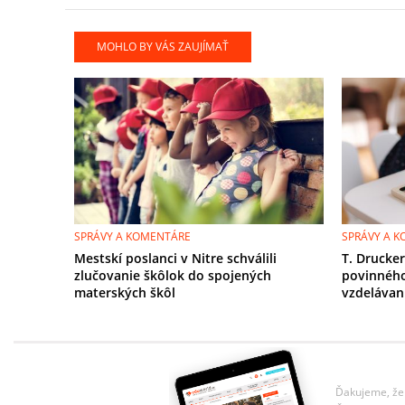
MOHLO BY VÁS ZAUJÍMAŤ
SPRÁVY A KOMENTÁRE
SPRÁVY A 
Mestskí poslanci v Nitre schválili
T. Drucke
zlučovanie škôlok do spojených
povinnéh
materských škôl
vzdelávan
Ďakujeme, že 