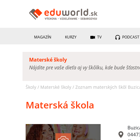
MAGAZÍN
KURZY
TV
PODCAST
Materské školy
Nájdite pre vaše dieťa aj vy škôlku, kde bude šťast
Školy /
Materské školy
/
Zoznam materských škôl Buzic
Materská škola
Buzic
04473