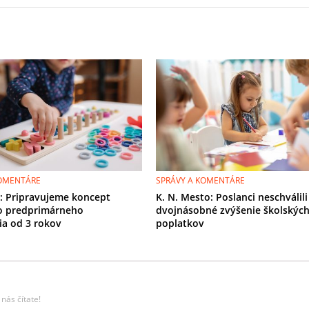
KOMENTÁRE
SPRÁVY A KOMENTÁRE
r: Pripravujeme koncept
K. N. Mesto: Poslanci neschválili
o predprimárneho
dvojnásobné zvýšenie školskýc
ia od 3 rokov
poplatkov
nás čítate!