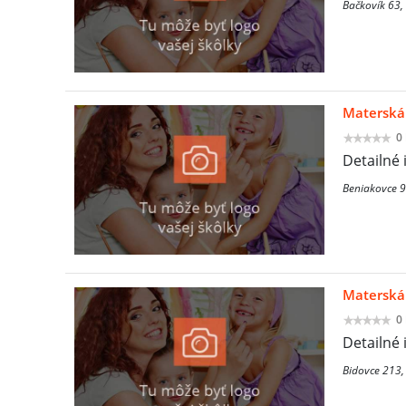
Bačkovík 63,
Materská
0
Detailné 
Beniakovce 9
Materská
0
Detailné 
Bidovce 213,