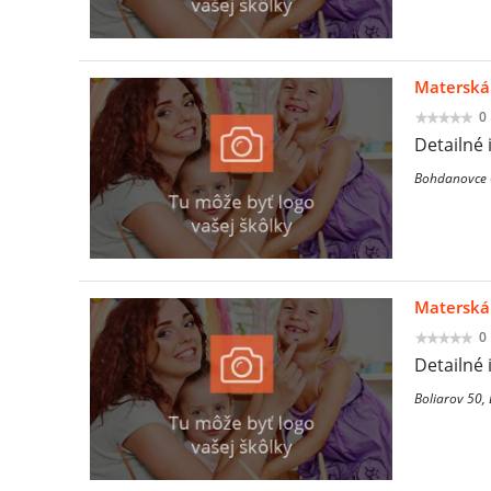
Materská 
0
Detailné 
Bohdanovce 
Materská
0
Detailné 
Boliarov 50, 