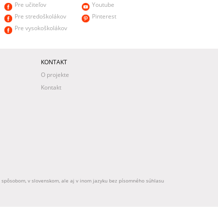
Pre učiteľov
Youtube
Pre stredoškolákov
Pinterest
Pre vysokoškolákov
KONTAKT
O projekte
Kontakt
ek spôsobom, v slovenskom, ale aj v inom jazyku bez písomného súhlasu