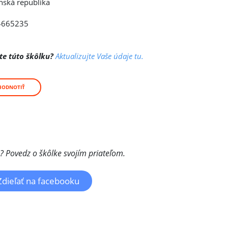
nská republika
4665235
te túto škôlku?
Aktualizujte Vaše údaje tu.
HODNOTIŤ
a? Povedz o škôlke svojím priateľom.
Zdieľať na facebooku