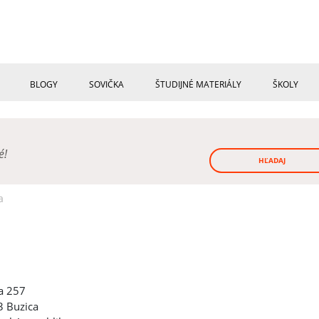
BLOGY
SOVIČKA
ŠTUDIJNÉ MATERIÁLY
ŠKOLY
né!
HĽADAJ
a
a 257
 Buzica