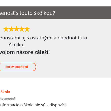
enosť s touto škôlkou?
senosťami aj s ostatnými a ohodnoť túto
škôlku.
tvojom názore záleží!
CHCEM HODNOTIŤ
 škola
 hodnotení
informácie o škole nie sú k dispozícii.