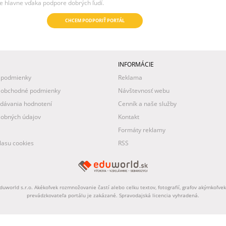
e hlavne vďaka podpore dobrých ľudí.
CHCEM PODPORIŤ PORTÁL
INFORMÁCIE
 podmienky
Reklama
 obchodné podmienky
Návštevnosť webu
idávania hodnotení
Cenník a naše služby
obných údajov
Kontakt
Formáty reklamy
asu cookies
RSS
uworld s.r.o. Akékoľvek rozmnožovanie častí alebo celku textov, fotografií, grafov akýmkoľv
prevádzkovateľa portálu je zakázané. Spravodajská licencia vyhradená.