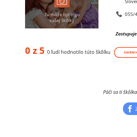
Slove
055/
Zastupuje
0 z 5
0 ľudí hodnotilo túto škôlku
CHCEM 
Páči sa ti škôlk