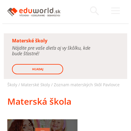
Materské školy
Nájdite pre vaše dieťa aj vy škôlku, kde
bude šťastné!
HĽADAJ
Školy /
Materské školy
/
Zoznam materských škôl Pavlovce
Materská škola