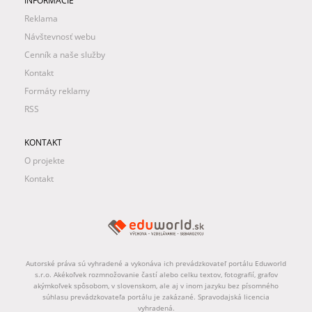
INFORMÁCIE
Reklama
Návštevnosť webu
Cenník a naše služby
Kontakt
Formáty reklamy
RSS
KONTAKT
O projekte
Kontakt
Autorské práva sú vyhradené a vykonáva ich prevádzkovateľ portálu Eduworld
s.r.o. Akékoľvek rozmnožovanie častí alebo celku textov, fotografií, grafov
akýmkoľvek spôsobom, v slovenskom, ale aj v inom jazyku bez písomného
súhlasu prevádzkovateľa portálu je zakázané. Spravodajská licencia
vyhradená.